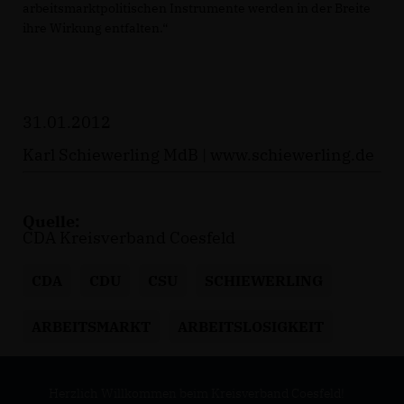
arbeitsmarktpolitischen Instrumente werden in der Breite
ihre Wirkung entfalten.“
31.01.2012
Karl Schiewerling MdB |
www.schiewerling.de
Quelle:
CDA Kreisverband Coesfeld
CDA
CDU
CSU
SCHIEWERLING
ARBEITSMARKT
ARBEITSLOSIGKEIT
Herzlich Willkommen beim Kreisverband Coesfeld!