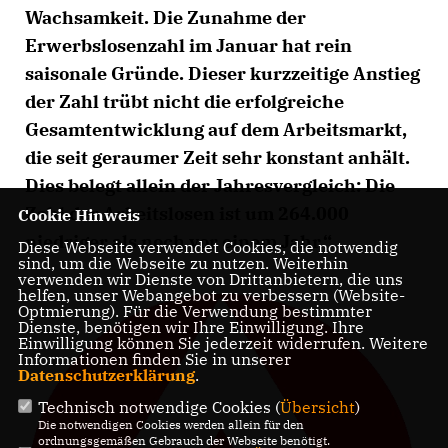
Wachsamkeit. Die Zunahme der
Erwerbslosenzahl im Januar hat rein
saisonale Gründe. Dieser kurzzeitige Anstieg
der Zahl trübt nicht die erfolgreiche
Gesamtentwicklung auf dem Arbeitsmarkt,
die seit geraumer Zeit sehr konstant anhält.
Dies belegt allein der Jahresvergleich: Die
Zahl der Arbeitslosen ist um 264.000
Cookie Hinweis
niedriger als noch vor einem Jahr.“
Diese Webseite verwendet Cookies, die notwendig
sind, um die Webseite zu nutzen. Weiterhin
verwenden wir Dienste von Drittanbietern, die uns
helfen, unser Webangebot zu verbessern (Website-
Optmierung). Für die Verwendung bestimmter
Dienste, benötigen wir Ihre Einwilligung. Ihre
Einwilligung können Sie jederzeit widerrufen. Weitere
Informationen finden Sie in unserer
Datenschutzerklärung
.
Technisch notwendige Cookies (
Übersicht
)
Die notwendigen Cookies werden allein für den
ordnungsgemäßen Gebrauch der Webseite benötigt.