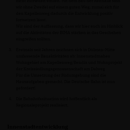
nicht zufrieden stellen. Mit dem Bau der Reithalle sind
wir ohne Zweifel auf einem guten Weg, zumal sich für
den Kapellenweg dadurch die Entwicklung positiv
fortsetzen lässt.
Wir sind der Auffassung, dass wir hier auch im Hinblick
auf die Aktivitäten der BIMA stärken in das Geschehen
eingreifen sollten.
Erstmals seit Jahren zeichnen sich in Dülmen-Mitte
umfassende Bauaktivitäten ab: Innenstadtnahes
Wohngebiet am Kapellenweg/Bendix und Wohnprojekt
der Kreissiedlungsgenossenschaft am Dalweg
Für die Umsetzung der Südumgehung sind die
Hausaufgaben gemacht. Die Deutsche Bahn ist nun
gefordert!
Die Bahnhofssituation wird hoffentlich als
Regionaleprojekt realisiert.
Innenstadtentwicklung