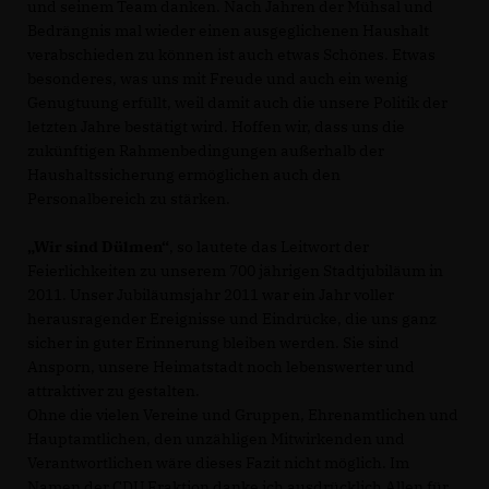
und seinem Team danken. Nach Jahren der Mühsal und
Bedrängnis mal wieder einen ausgeglichenen Haushalt
verabschieden zu können ist auch etwas Schönes. Etwas
besonderes, was uns mit Freude und auch ein wenig
Genugtuung erfüllt, weil damit auch die unsere Politik der
letzten Jahre bestätigt wird. Hoffen wir, dass uns die
zukünftigen Rahmenbedingungen außerhalb der
Haushaltssicherung ermöglichen auch den
Personalbereich zu stärken.
Wir sind Dülmen“
, so lautete das Leitwort der
Feierlichkeiten zu unserem 700 jährigen Stadtjubiläum in
2011. Unser Jubiläumsjahr 2011 war ein Jahr voller
herausragender Ereignisse und Eindrücke, die uns ganz
sicher in guter Erinnerung bleiben werden. Sie sind
Ansporn, unsere Heimatstadt noch lebenswerter und
attraktiver zu gestalten.
Ohne die vielen Vereine und Gruppen, Ehrenamtlichen und
Hauptamtlichen, den unzähligen Mitwirkenden und
Verantwortlichen wäre dieses Fazit nicht möglich. Im
Namen der CDU Fraktion danke ich ausdrücklich Allen für