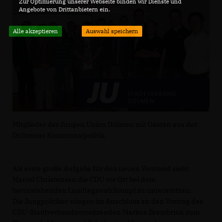
Zur Optimierung unserer Webseite binden wir Dienste und
Angebote von Drittanbietern ein.
Alle akzeptieren
Auswahl speichern
Mitglieder der Jungen Union Dülmen mit Gästen aus der
Dülmener Kommunalpolitik.
Als erste große Aufgabe für den neuen Vorstand sieht
Marcel Christensen die CDU vor Ort bei dem
bevorstehenden Landtagswahlkampf zu unterstützen.
Die Jungpolitiker stiegen im Anschluss an den Vortrag des
CDU-Stadtverbandsvorsitzenden Markus Brambrink zum