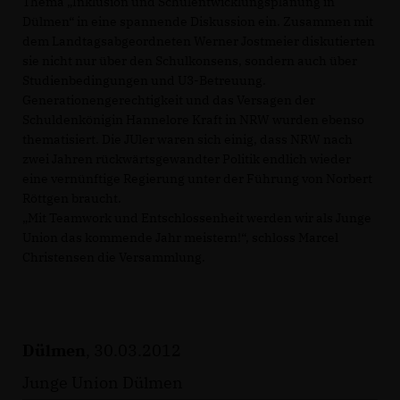
Thema „Inklusion und Schulentwicklungsplanung in
Dülmen“ in eine spannende Diskussion ein. Zusammen mit
dem Landtagsabgeordneten Werner Jostmeier diskutierten
sie nicht nur über den Schulkonsens, sondern auch über
Studienbedingungen und U3-Betreuung.
Generationengerechtigkeit und das Versagen der
Schuldenkönigin Hannelore Kraft in NRW wurden ebenso
thematisiert. Die JUler waren sich einig, dass NRW nach
zwei Jahren rückwärtsgewandter Politik endlich wieder
eine vernünftige Regierung unter der Führung von Norbert
Röttgen braucht.
Mit Teamwork und Entschlossenheit werden wir als Junge
Union das kommende Jahr meistern!“, schloss Marcel
Christensen die Versammlung.
Dülmen
, 30.03.2012
Junge Union Dülmen