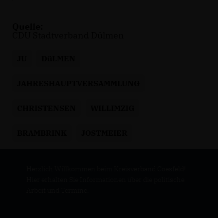
Quelle:
CDU Stadtverband Dülmen
JU
DüLMEN
JAHRESHAUPTVERSAMMLUNG
CHRISTENSEN
WILLIMZIG
BRAMBRINK
JOSTMEIER
Herzlich Willkommen beim Kreisverband Coesfeld!
Hier erhalten Sie Informationen über die politische
Arbeit und Termine.