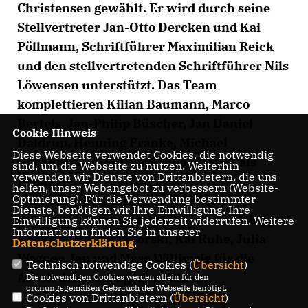
Christensen gewählt. Er wird durch seine
Stellvertreter Jan-Otto Dercken und Kai
Pöllmann, Schriftführer Maximilian Reick
und den stellvertretenden Schriftführer Nils
Löwensen unterstützt. Das Team
komplettieren Kilian Baumann, Marco
Bertels, Jan-Philip Büscher, Jan Daniel
Cookie Hinweis
Daldrup, Henning Franke, Michael
Diese Webseite verwendet Cookies, die notwendig
Gochermann und Maximilian Preuß als
sind, um die Webseite zu nutzen. Weiterhin
verwenden wir Dienste von Drittanbietern, die uns
Beisitzer.
helfen, unser Webangebot zu verbessern (Website-
Optmierung). Für die Verwendung bestimmter
Christensen bedankte sich bei den
Dienste, benötigen wir Ihre Einwilligung. Ihre
scheidenden Vorstandsmitgliedern Philipp
Einwilligung können Sie jederzeit widerrufen. Weitere
Informationen finden Sie in unserer
Gockeln, Martin Potorski, Kai Ruhe, Julia
Datenschutzerklärung
.
Wagner, Jan und Marc Willimzig für die
Technisch notwendige Cookies (
Übersicht
)
Arbeit des vergangenen Jahres.
Die notwendigen Cookies werden allein für den
ordnungsgemäßen Gebrauch der Webseite benötigt.
Cookies von Drittanbietern (
Übersicht
)