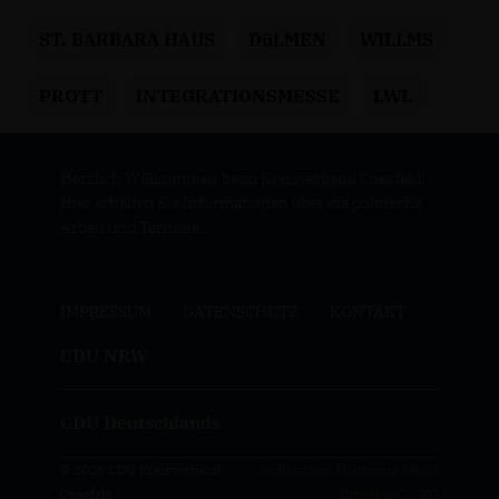
ST. BARBARA HAUS
DüLMEN
WILLMS
PROTT
INTEGRATIONSMESSE
LWL
Herzlich Willkommen beim Kreisverband Coesfeld!
Hier erhalten Sie Informationen über die politische
Arbeit und Termine.
IMPRESSUM
DATENSCHUTZ
KONTAKT
CDU NRW
CDU Deutschlands
© 2026 CDU Kreisverband
Realisation: Sharkness Media
Coesfeld
GmbH & Co. KG