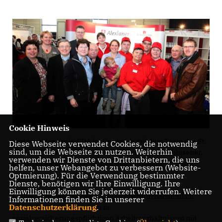
Cookie Hinweis
Vertreter der Kreis-CDA im Gespräch mit dem Team des St.
Diese Webseite verwendet Cookies, die notwendig
sind, um die Webseite zu nutzen. Weiterhin
Barbara Hauses Dülmen (rote T-Shirts): Beate Schlüsener,
verwenden wir Dienste von Drittanbietern, die uns
Christian Riege, Michael Schad und Christiane Schulte.
helfen, unser Webangebot zu verbessern (Website-
Optmierung). Für die Verwendung bestimmter
Dienste, benötigen wir Ihre Einwilligung. Ihre
Einwilligung können Sie jederzeit widerrufen. Weitere
In Integrationsbetrieben arbeiten überdurchschnittlich
Informationen finden Sie in unserer
Datenschutzerklärung
.
viele behinderte Menschen in
sozialversicherungspflichtigen Arbeitsverhältnissen mit