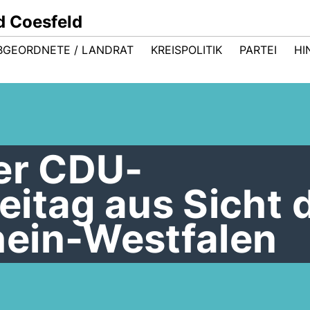
d Coesfeld
BGEORDNETE / LANDRAT
KREISPOLITIK
PARTEI
HI
her CDU-
itag aus Sicht 
ein-Westfalen