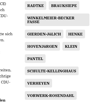
BCE)
RADTKE
BRAUKSIEPE
ich
 CDU-
WINKELMEIER-BECKER
FASSE
te sich
GIERDEN-JüLICH
HENKE
en.
HOVENJüRGEN
KLEIN
t
PANTEL
eiten.
SCHULTE-KELLINGHAUS
chtige
m CDU-
VERHEYEN
VORWERK-ROSENDAHL
len