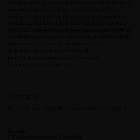
von klein auf ein gleichwertiges Mitglied der Gesellschaft zu
sein und als solches auch behandelt und geachtet zu
werden – angefangen von Kindergarten und Schule über
Ausbildung und Arbeit bis hin zum Wohnen und Leben im
Alter. MdB Schiewerling sind diese Begegnungen vor Ort in
den Einrichtungen auch für seine politische Arbeit in Berlin
sehr wichtig, da er dort als arbeitsmarkt- und
sozialpolitischer Sprecher der CDU/CSU-
Bundestagsfraktion auch viel mit Fragen der
Behindertenpolitik befasst ist.
16.07.2012
Karl Schiewerling MdB |
www.schiewerling.de
Quelle:
CDA Kreisverband Coesfeld