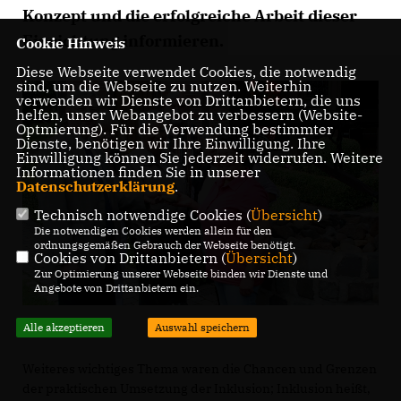
Konzept und die erfolgreiche Arbeit dieser
Einrichtung informieren.
Cookie Hinweis
Diese Webseite verwendet Cookies, die notwendig
sind, um die Webseite zu nutzen. Weiterhin
verwenden wir Dienste von Drittanbietern, die uns
helfen, unser Webangebot zu verbessern (Website-
Optmierung). Für die Verwendung bestimmter
Dienste, benötigen wir Ihre Einwilligung. Ihre
Einwilligung können Sie jederzeit widerrufen. Weitere
Informationen finden Sie in unserer
Datenschutzerklärung
.
Technisch notwendige Cookies (
Übersicht
)
Die notwendigen Cookies werden allein für den
ordnungsgemäßen Gebrauch der Webseite benötigt.
Cookies von Drittanbietern (
Übersicht
)
Zur Optimierung unserer Webseite binden wir Dienste und
Angebote von Drittanbietern ein.
Alle akzeptieren
Auswahl speichern
Weiteres wichtiges Thema waren die Chancen und Grenzen
der praktischen Umsetzung der Inklusion; Inklusion heißt,