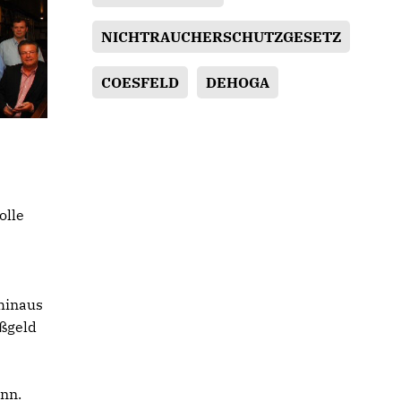
NICHTRAUCHERSCHUTZGESETZ
COESFELD
DEHOGA
olle
hinaus
ußgeld
u
ann.