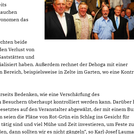
its
Rauchen
tronomen das
rchten beide
den Verlust von
 Gaststätten und
ialisiert haben. Außerdem rechnet der Dehoga mit einer
 Bereich, beispielsweise in Zelte im Garten, wo eine Kontr
rseits Bedenken, wie eine Verschärfung des
n Besuchern überhaupt kontrolliert werden kann. Darüber 
esetztes auf den Veranstalter abgewälzt, der mit einem B
m seien die Pläne von Rot-Grün ein Schlag ins Gesicht für
tätig sind und viel Mühe und Zeit investieren, um Feste z
n, dann sollten wir es nicht gängeln“, so Karl-Josef Laum