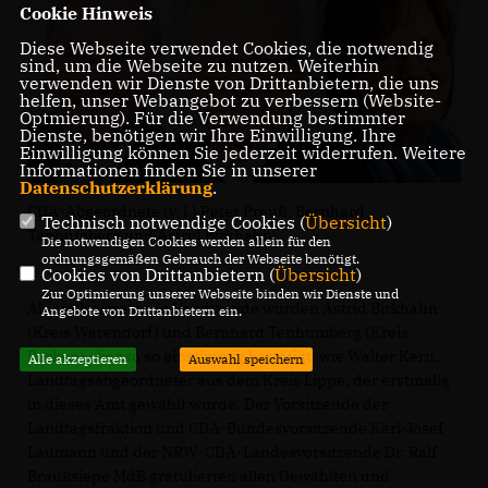
Cookie Hinweis
Diese Webseite verwendet Cookies, die notwendig
sind, um die Webseite zu nutzen. Weiterhin
verwenden wir Dienste von Drittanbietern, die uns
helfen, unser Webangebot zu verbessern (Website-
Optmierung). Für die Verwendung bestimmter
Dienste, benötigen wir Ihre Einwilligung. Ihre
Einwilligung können Sie jederzeit widerrufen. Weitere
Informationen finden Sie in unserer
Datenschutzerklärung
.
CDA-Abgeordnete (v. l.) Peter Preuß, Bernhard
Technisch notwendige Cookies (
Übersicht
)
Tenhumberg und Astrid Birkhahn.
Die notwendigen Cookies werden allein für den
ordnungsgemäßen Gebrauch der Webseite benötigt.
Cookies von Drittanbietern (
Übersicht
)
Zur Optimierung unserer Webseite binden wir Dienste und
Als stellvertretende Vorsitzende wurden Astrid Birkhahn
Angebote von Drittanbietern ein.
(Kreis Warendorf) und Bernhard Tenhumberg (Kreis
Borken) ebenso so einstimmig bestätigt, wie Walter Kern,
Alle akzeptieren
Auswahl speichern
Landtagsabgeordneter aus dem Kreis Lippe, der erstmalig
in dieses Amt gewählt wurde. Der Vorsitzende der
Landtagsfraktion und CDA-Bundesvorsitzende Karl-Josef
Laumann und der NRW-CDA-Landesvorsitzende Dr. Ralf
Brauksiepe MdB gratulierten allen Gewählten und