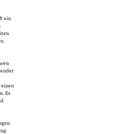
t ein
n
iten
n.
ncen
zender
 einen
n. Es
nd
ungen
ung