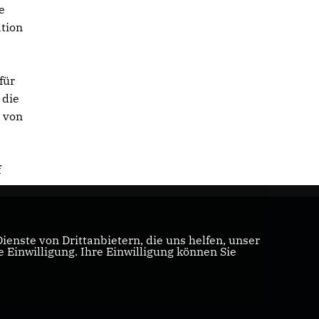
e
ation
für
 die
t von
f
enste von Drittanbietern, die uns helfen, unser
Einwilligung. Ihre Einwilligung können Sie