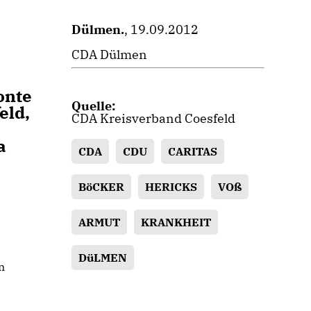
Dülmen.
, 19.09.2012
CDA Dülmen
onte
Quelle:
eld,
CDA Kreisverband Coesfeld
a
CDA
CDU
CARITAS
BöCKER
HERICKS
VOß
ARMUT
KRANKHEIT
DüLMEN
n