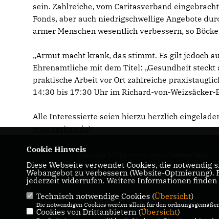
sein. Zahlreiche, vom Caritasverband eingebrach
Fonds, aber auch niedrigschwellige Angebote dur
armer Menschen wesentlich verbessern, so Böcke
Armut macht krank, das stimmt. Es gilt jedoch auc
Ehrenamtliche mit dem Titel: „Gesundheit steckt 
praktische Arbeit vor Ort zahlreiche praxistaugli
14:30 bis 17:30 Uhr im Richard-von-Weizsäcker-B
Alle Interessierte seien hierzu herzlich eingela
www.caritas.de
)
Cookie Hinweis
Herzlich Willkommen beim Kreisverband
Diese Webseite verwendet Cookies, die notwendig si
Coesfeld! Hier erhalten Sie Informationen üb
Webangebot zu verbessern (Website-Optmierung). Fü
die politische Arbeit und Termine.
jederzeit widerrufen. Weitere Informationen finden
Technisch notwendige Cookies (
Übersicht
)
IMPRESSUM
DATENSCHUTZ
Die notwendigen Cookies werden allein für den ordnungsgemäßen 
Cookies von Drittanbietern (
KONTAKT
Übersicht
)