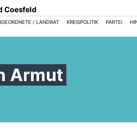
d Coesfeld
BGEORDNETE / LANDRAT
KREISPOLITIK
PARTEI
HI
h Armut