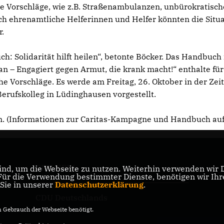
te Vorschläge, wie z.B. Straßenambulanzen, unbürokratisch
ch ehrenamtliche Helferinnen und Helfer könnten die Situ
r.
h: Solidarität hilft heilen“, betonte Böcker. Das Handbuch 
an – Engagiert gegen Armut, die krank macht!“ enthalte für
che Vorschläge. Es werde am Freitag, 26. Oktober in der Zei
erufskolleg in Lüdinghausen vorgestellt.
den. (Informationen zur Caritas-Kampagne und Handbuch au
CDU NRW
nd, um die Webseite zu nutzen. Weiterhin verwenden wir Di
er
r die Verwendung bestimmter Dienste, benötigen wir Ihre 
 Sie in unserer
Datenschutzerklärung
.
CDU Deutschlands
Gebrauch der Webseite benötigt.