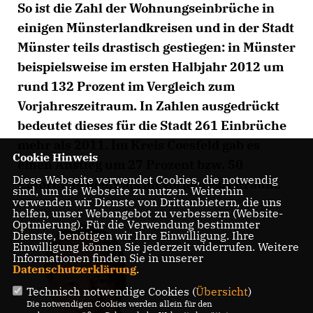
So ist die Zahl der Wohnungseinbrüche in
einigen Münsterlandkreisen und in der Stadt
Münster teils drastisch gestiegen: in Münster
beispielsweise im ersten Halbjahr 2012 um
rund 132 Prozent im Vergleich zum
Vorjahreszeitraum. In Zahlen ausgedrückt
bedeutet dieses für die Stadt 261 Einbrüche
mehr als 2011. Im Kreis Coesfeld gab es
Cookie Hinweis
einen Anstieg um 27 Prozent bzw. 50
Diese Webseite verwendet Cookies, die notwendig
Einbrüche mehr als im Vorjahreszeitraum.
sind, um die Webseite zu nutzen. Weiterhin
verwenden wir Dienste von Drittanbietern, die uns
helfen, unser Webangebot zu verbessern (Website-
Optmierung). Für die Verwendung bestimmter
Dienste, benötigen wir Ihre Einwilligung. Ihre
Einwilligung können Sie jederzeit widerrufen. Weitere
Informationen finden Sie in unserer
Datenschutzerklärung
.
Technisch notwendige Cookies (
Übersicht
)
Die notwendigen Cookies werden allein für den