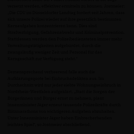
versetzt werden, effektiver ermitteln zu können. Jostmeier:
Die CDU im Düsseldorfer Landtag fordert seit Jahren, dass
sich unsere Polizei wieder auf ihre gesetzlich bestimmten
Kernaufgaben konzentrieren kann. Dies sind
Strafverfolgung, Gefahrenabwehr und Kriminalprävention.
Stattdessen werden den Polizeibediensteten immer mehr
Verwaltungstätigkeiten aufgebürdet, durch die
zwangsläufig weniger Zeit und Personal für das
Kerngeschäft zur Verfügung steht.“
Demensprechend verheerend falle auch die
Aufklärungsquote bei Einbruchsdelikten aus. Im
Durchschnitt wird nur jeder siebte Wohnungseinbruch in
Nordrhein-Westfalen aufgeklärt. „Statt die Sorgen der
Bürgerinnen und Bürger ernst zu nehmen, plant
Innenminister Jäger erneut tausende Polizeikräfte durch
Blitzmarathons von wichtigeren Aufgaben abzuhalten.
Unter Innenminister Jäger haben Einbrecherbanden
leichtes Spiel“, so Jostmeier abschließend.