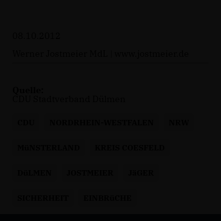
08.10.2012
Werner Jostmeier MdL |
www.jostmeier.de
Quelle:
CDU Stadtverband Dülmen
CDU
NORDRHEIN-WESTFALEN
NRW
MüNSTERLAND
KREIS COESFELD
DüLMEN
JOSTMEIER
JäGER
SICHERHEIT
EINBRüCHE