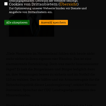
ordnungsgemäßen Gebrauch der Webseite benötigt.
Cookies von Drittanbietern (
Übersicht
)
Zur Optimierung unserer Webseite binden wir Dienste und
Angebote von Drittanbietern ein.
Alle akzeptieren
Auswahl speichern
Viele Menschen im Münsterland fühlen sich heute nicht
mehr sicher in ihren eigenen vier Wänden. Das ist eine
alarmierende Entwicklung. Doch was macht Innenminister
Jäger? Er hält die Bürgerinnen und Bürger lediglich dazu
an, ihre Wohnungen besser zu sichern und im Notfall die
110 zu wählen. Das ist hilflos und ein Armutszeugnis für die
Sicherheitspolitik dieser Landeregierung“, erklärt Werner
Jostmeier, Sprecher der CDU-Landtagsabgeordneten des
Münsterlandes.
Stattdessen sollte die Polizei endlich wieder in die Lage