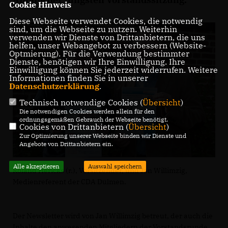
Cookie Hinweis
Diese Webseite verwendet Cookies, die notwendig
sind, um die Webseite zu nutzen. Weiterhin
verwenden wir Dienste von Drittanbietern, die uns
helfen, unser Webangebot zu verbessern (Website-
Optmierung). Für die Verwendung bestimmter
Dienste, benötigen wir Ihre Einwilligung. Ihre
Einwilligung können Sie jederzeit widerrufen. Weitere
Informationen finden Sie in unserer
Datenschutzerklärung
.
Technisch notwendige Cookies (
Übersicht
)
Die notwendigen Cookies werden allein für den
ordnungsgemäßen Gebrauch der Webseite benötigt.
Cookies von Drittanbietern (
Übersicht
)
Zur Optimierung unserer Webseite binden wir Dienste und
Angebote von Drittanbietern ein.
Alle akzeptieren
Auswahl speichern
Roland Hericks (r.), Vorsitzender, und Jan Willimzig,
Medienreferent der CDA Dülmen.
Der Newsletter wird von Jan Willimzig betreut, der auch die
Inhalte den anwesenden Mitgliedern der Vorstandsrunde