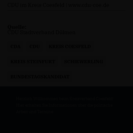
CDU im Kreis Coesfeld |
www.cdu-coe.de
Quelle:
CDU Stadtverband Dülmen
CDA
CDU
KREIS COESFELD
KREIS STEINFURT
SCHIEWERLING
BUNDESTAGSKANDIDAT
Herzlich Willkommen beim Kreisverband Coesfeld!
Hier erhalten Sie Informationen über die politische
Arbeit und Termine.