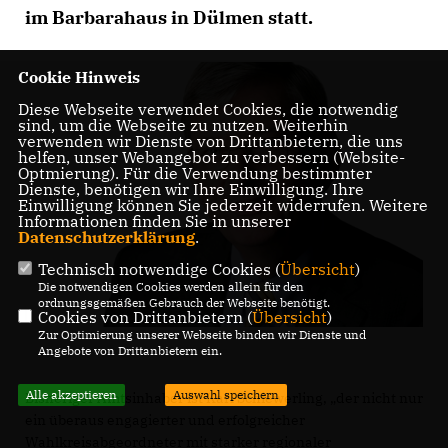
im Barbarahaus in Dülmen statt.
Cookie Hinweis
Diese Webseite verwendet Cookies, die notwendig
sind, um die Webseite zu nutzen. Weiterhin
verwenden wir Dienste von Drittanbietern, die uns
helfen, unser Webangebot zu verbessern (Website-
Optmierung). Für die Verwendung bestimmter
Dienste, benötigen wir Ihre Einwilligung. Ihre
Einwilligung können Sie jederzeit widerrufen. Weitere
Informationen finden Sie in unserer
Datenschutzerklärung
.
Technisch notwendige Cookies (
Übersicht
)
Die notwendigen Cookies werden allein für den
ordnungsgemäßen Gebrauch der Webseite benötigt.
Cookies von Drittanbietern (
Übersicht
)
Zur Optimierung unserer Webseite binden wir Dienste und
Angebote von Drittanbietern ein.
Alle akzeptieren
Auswahl speichern
Bisheriger Amtsinhaber ist Karl Schiewerling, „der nicht nur
ein überaus engagierter und erfolgreicher
Wahlkreisabgeordneter mit starker regionaler