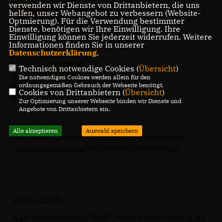
verwenden wir Dienste von Drittanbietern, die uns
helfen, unser Webangebot zu verbessern (Website-
Optmierung). Für die Verwendung bestimmter
Dienste, benötigen wir Ihre Einwilligung. Ihre
Einwilligung können Sie jederzeit widerrufen. Weitere
Informationen finden Sie in unserer
Datenschutzerklärung
.
Technisch notwendige Cookies (
Übersicht
)
Die notwendigen Cookies werden allein für den
ordnungsgemäßen Gebrauch der Webseite benötigt.
Cookies von Drittanbietern (
Übersicht
)
Zur Optimierung unserer Webseite binden wir Dienste und
Angebote von Drittanbietern ein.
Alle akzeptieren
Auswahl speichern
Mehr zu der Aktion im Juni dieses Jahrs lesen Sie im
Newsletter Ehrenamt
“ von MdB Karl Schiewerling.
25.01.2013
Karl Schiewerling MdB |
www.schiewerling.de