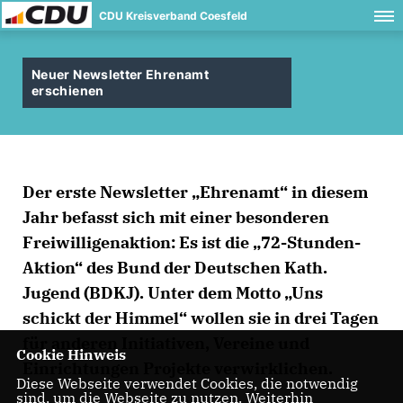
CDU Kreisverband Coesfeld
Neuer Newsletter Ehrenamt
erschienen
Der erste Newsletter „Ehrenamt“ in diesem
Jahr befasst sich mit einer besonderen
Freiwilligenaktion: Es ist die „72-Stunden-
Aktion“ des Bund der Deutschen Kath.
Jugend (BDKJ). Unter dem Motto „Uns
schickt der Himmel“ wollen sie in drei Tagen
für anderen Initiativen, Vereine und
Cookie Hinweis
Einrichtungen Projekte verwirklichen.
Diese Webseite verwendet Cookies, die notwendig
sind, um die Webseite zu nutzen. Weiterhin