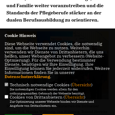
und Familie weiter voranzutreiben und die
Standards der Pflegeberufe stärker an der
dualen Berufsausbildung zu orientieren.
Cookie Hinweis
Diese Webseite verwendet Cookies, die notwendig
sind, um die Webseite zu nutzen. Weiterhin
verwenden wir Dienste von Drittanbietern, die uns
helfen, unser Webangebot zu verbessern (Website-
Optmierung). Für die Verwendung bestimmter
Dienste, benötigen wir Ihre Einwilligung. Ihre
Einwilligung können Sie jederzeit widerrufen. Weitere
Informationen finden Sie in unserer
Datenschutzerklärung
.
Technisch notwendige Cookies (
Übersicht
)
Die notwendigen Cookies werden allein für den
ordnungsgemäßen Gebrauch der Webseite benötigt.
Cookies von Drittanbietern (
Übersicht
)
Zur Optimierung unserer Webseite binden wir Dienste und
Angebote von Drittanbietern ein.
Bei der CDA-Landestagung diskutierten die Dülmener
Dieter Voß, Monika Willimzig, Jan Willimzig, Roland Hericks