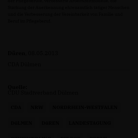
der Pflegeberufe, verbesserte Arbeitszeitmodelle, die
Stärkung der Anerkennung ehrenamtlich tätiger Menschen
und die Verbesserung der Vereinbarkeit von Familie und
Beruf im Pflegeberuf.
Düren
, 08.05.2013
CDA Dülmen
Quelle:
CDU Stadtverband Dülmen
CDA
NRW
NORDRHEIN-WESTFALEN
DüLMEN
DüREN
LANDESTAGUNG