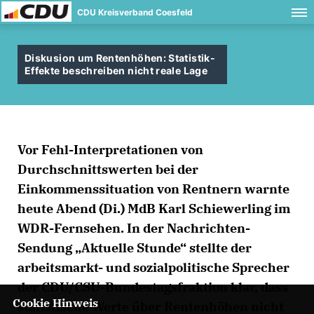
CDU Kreisverband Coesfeld
Diskusion um Rentenhöhen: Statistik-
Effekte beschreiben nicht reale Lage
Vor Fehl-Interpretationen von
Durchschnittswerten bei der
Einkommenssituation von Rentnern warnte
heute Abend (Di.) MdB Karl Schiewerling im
WDR-Fernsehen. In der Nachrichten-
Sendung „Aktuelle Stunde“ stellte der
arbeitsmarkt- und sozialpolitische Sprecher
der CDU/CSU-Bundestagsfraktion klar, dass
Cookie Hinweis
statistische Werte über Rentenhöhen nicht