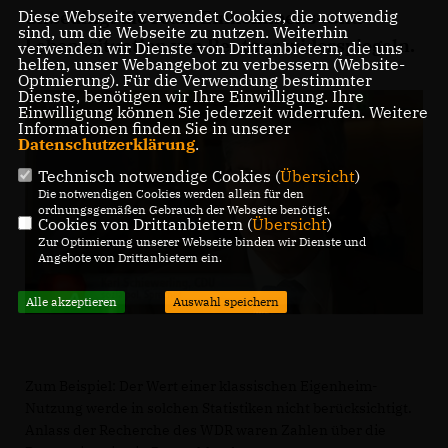
unbedingt die reale Einkommens- und
Diese Webseite verwendet Cookies, die notwendig
sind, um die Webseite zu nutzen. Weiterhin
Lebenssituation von Rentner widerspiegeln.
verwenden wir Dienste von Drittanbietern, die uns
helfen, unser Webangebot zu verbessern (Website-
Optmierung). Für die Verwendung bestimmter
Dienste, benötigen wir Ihre Einwilligung. Ihre
Einwilligung können Sie jederzeit widerrufen. Weitere
Informationen finden Sie in unserer
Datenschutzerklärung
.
Technisch notwendige Cookies (
Übersicht
)
Die notwendigen Cookies werden allein für den
ordnungsgemäßen Gebrauch der Webseite benötigt.
Cookies von Drittanbietern (
Übersicht
)
Zur Optimierung unserer Webseite binden wir Dienste und
Angebote von Drittanbietern ein.
Alle akzeptieren
Auswahl speichern
Zum Beispiel: Der Wert einer klassischen Eigenheim-
Nutzung werde in solchen Statistiken nicht berücksichtigt.
Anlass der Recherche des WDR waren Zahlen über die