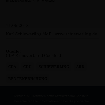
Rentensituation in Deutschland.
11.06.2013
Karl Schiewerling MdB |
www.schiewerling.de
Quelle:
CDA Kreisverband Coesfeld
CDA
CDU
SCHIEWERLING
ARD
RENTENERHöHUNG
Herzlich Willkommen beim Kreisverband Coesfeld!
Hier erhalten Sie Informationen über die politische