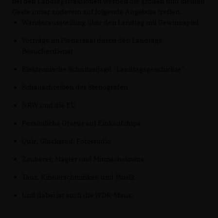
bei den Landtagsfraktionen werden die großen und kleinen
Gäste unter anderem auf folgende Angebote treffen:
Wanderausstellung über den Landtag mit Gewinnspiel
Vorträge im Plenarsaal durch den Landtags-
Besucherdienst
Elektronische Schnitzeljagd "Landtagsgeschichte"
Schauschreiben der Stenografen
NRW und die EU
Persönliche Gravur auf Einkaufchips
Quiz, Glücksrad, Fotostudio
Zauberer, Magier und Mitmachclowns
Tanz, Kinderschminken und Musik
Und dabei ist auch die WDR-Maus.