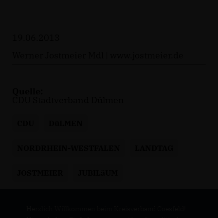
19.06.2013
Werner Jostmeier Mdl |
www.jostmeier.de
Quelle:
CDU Stadtverband Dülmen
CDU
DüLMEN
NORDRHEIN-WESTFALEN
LANDTAG
JOSTMEIER
JUBILäUM
Herzlich Willkommen beim Kreisverband Coesfeld!