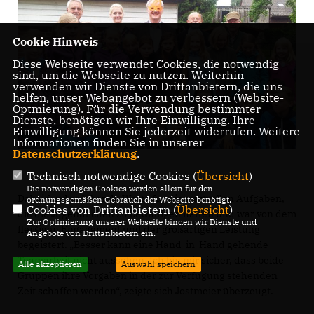
Cookie Hinweis
Diese Webseite verwendet Cookies, die notwendig
sind, um die Webseite zu nutzen. Weiterhin
verwenden wir Dienste von Drittanbietern, die uns
helfen, unser Webangebot zu verbessern (Website-
Optmierung). Für die Verwendung bestimmter
Dienste, benötigen wir Ihre Einwilligung. Ihre
Einwilligung können Sie jederzeit widerrufen. Weitere
Informationen finden Sie in unserer
Datenschutzerklärung
.
Technisch notwendige Cookies (
Übersicht
)
Die notwendigen Cookies werden allein für den
Dabei fand er lobende Worte für die wertvollen Aufgaben,
ordnungsgemäßen Gebrauch der Webseite benötigt.
Cookies von Drittanbietern (
Übersicht
)
die die Jugendlichen zu bewältigen hatten und war von dem
Zur Optimierung unserer Webseite binden wir Dienste und
fleißigen Engagement und der großartigen Leistung
Angebote von Drittanbietern ein.
begeistert. „Besser kann eine Hand-in-Hand gehende
Teamarbeit nicht aussehen. Ich bin mir sicher, dass beide
Alle akzeptieren
Auswahl speichern
Gruppen ihre Vorgaben in der zur Verfügung stehenden
Zeit schaffen werden“, zeigte sich Jostmeier überzeugt.