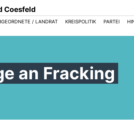
d Coesfeld
BGEORDNETE / LANDRAT
KREISPOLITIK
PARTEI
HI
ge an Fracking