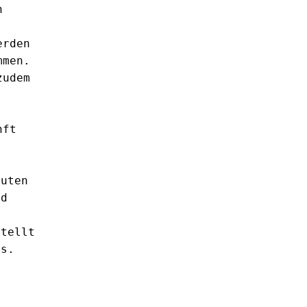
 
rden 
    	
udem 
t  
uten 
d 
tellt 
us.