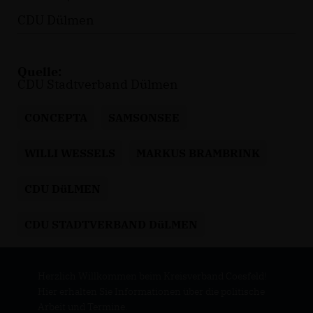
CDU Dülmen
Quelle:
CDU Stadtverband Dülmen
CONCEPTA
SAMSONSEE
WILLI WESSELS
MARKUS BRAMBRINK
CDU DüLMEN
CDU STADTVERBAND DüLMEN
Herzlich Willkommen beim Kreisverband Coesfeld!
Hier erhalten Sie Informationen über die politische
Arbeit und Termine.