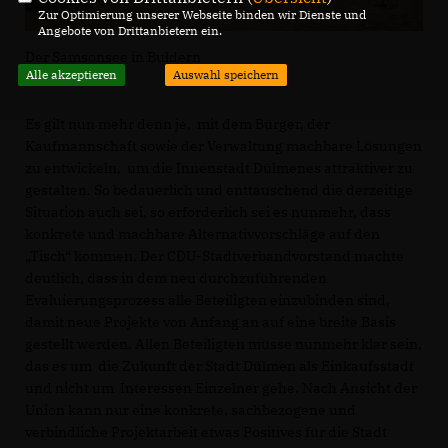
Zur Optimierung unserer Webseite binden wir Dienste und
Angebote von Drittanbietern ein.
Der Samsonsee in Buldern
Alle akzeptieren
Auswahl speichern
Es gilt nun mehr denn je, mit dem Bürger, der
Kaufmannschaft sowie der Verwaltung machbare Lösungen
zu entwickeln, um die Innenstadt Dülmenes attraktiver zu
gestalten. So bedauerlich und enttäuschend die derzeitige
Situation auch sei, so erforderlich sei es nunmehr, dass
konkrete und machbare Alternativvorschläge auf den
Tisch“ kommen. Der CDU-Stadtverbandvorstand machte
deutlich, dass in dem neu durchzuführenden
Evaluierungsprozess alle Beteiligten einzubinden sind,
damit neue Projekte von Anfang an auf eine breite Basis
gestellt werden. Allen Beteiligten müsse nunmehr klar sein,
das es um die Zukunft der Stadt Dülmen als Einkaufsstadt
und nicht um Interessen Einzelner gehe. Nach Ansicht der
Union kann nur eine konkrete, sachbezogene und
verbindliche Projektarbeit etwas Positives für die Stadt