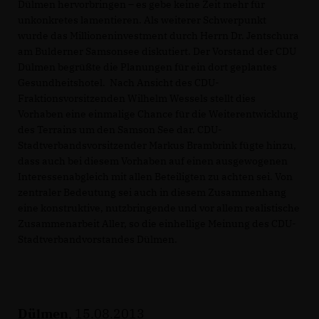
Dülmen hervorbringen – es gebe keine Zeit mehr für
unkonkretes lamentieren. Als weiterer Schwerpunkt
wurde das Millioneninvestment durch Herrn Dr. Jentschura
am Bulderner Samsonsee diskutiert. Der Vorstand der CDU
Dülmen begrüßte die Planungen für ein dort geplantes
Gesundheitshotel. Nach Ansicht des CDU-
Fraktionsvorsitzenden Wilhelm Wessels stellt dies
Vorhaben eine einmalige Chance für die Weiterentwicklung
des Terrains um den Samson See dar. CDU-
Stadtverbandsvorsitzender Markus Brambrink fügte hinzu,
dass auch bei diesem Vorhaben auf einen ausgewogenen
Interessenabgleich mit allen Beteiligten zu achten sei. Von
zentraler Bedeutung sei auch in diesem Zusammenhang
eine konstruktive, nutzbringende und vor allem realistische
Zusammenarbeit Aller, so die einhellige Meinung des CDU-
Stadtverbandvorstandes Dülmen.
Dülmen
, 15.08.2013