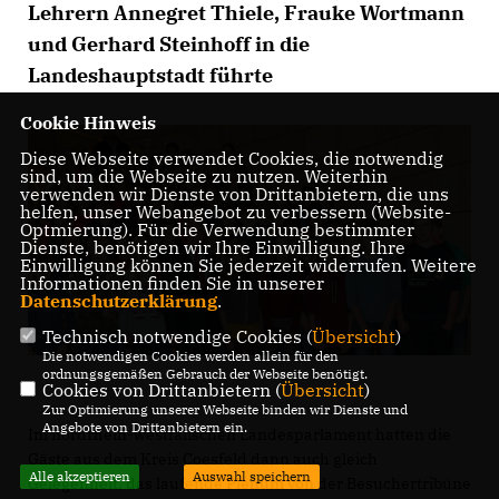
Lehrern Annegret Thiele, Frauke Wortmann
und Gerhard Steinhoff in die
Landeshauptstadt führte
Cookie Hinweis
Diese Webseite verwendet Cookies, die notwendig
sind, um die Webseite zu nutzen. Weiterhin
verwenden wir Dienste von Drittanbietern, die uns
helfen, unser Webangebot zu verbessern (Website-
Optmierung). Für die Verwendung bestimmter
Dienste, benötigen wir Ihre Einwilligung. Ihre
Einwilligung können Sie jederzeit widerrufen. Weitere
Informationen finden Sie in unserer
Datenschutzerklärung
.
Technisch notwendige Cookies (
Übersicht
)
Die notwendigen Cookies werden allein für den
ordnungsgemäßen Gebrauch der Webseite benötigt.
Cookies von Drittanbietern (
Übersicht
)
Zur Optimierung unserer Webseite binden wir Dienste und
Angebote von Drittanbietern ein.
Im nordrhein-westfälischen Landesparlament hatten die
Gäste aus dem Kreis Coesfeld dann auch gleich
Alle akzeptieren
Auswahl speichern
Gelegenheit, das laufende Plenum von der Besuchertribüne