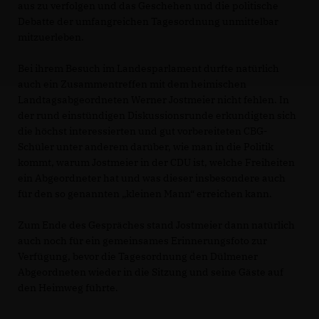
aus zu verfolgen und das Geschehen und die politische
Debatte der umfangreichen Tagesordnung unmittelbar
mitzuerleben.
Bei ihrem Besuch im Landesparlament durfte natürlich
auch ein Zusammentreffen mit dem heimischen
Landtagsabgeordneten Werner Jostmeier nicht fehlen. In
der rund einstündigen Diskussionsrunde erkundigten sich
die höchst interessierten und gut vorbereiteten CBG-
Schüler unter anderem darüber, wie man in die Politik
kommt, warum Jostmeier in der CDU ist, welche Freiheiten
ein Abgeordneter hat und was dieser insbesondere auch
für den so genannten „kleinen Mann“ erreichen kann.
Zum Ende des Gespräches stand Jostmeier dann natürlich
auch noch für ein gemeinsames Erinnerungsfoto zur
Verfügung, bevor die Tagesordnung den Dülmener
Abgeordneten wieder in die Sitzung und seine Gäste auf
den Heimweg führte.