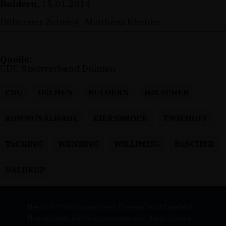
Buldern
, 15.01.2014
Dülmener Zeitung | Matthäus Klemke
Quelle:
CDU Stadtverband Dülmen
CDU
DüLMEN
BULDERN
HöLSCHER
KOMMUNALWAHL
EIERSBROCK
TWIEHOFF
TüCKING
WENSING
WILLIMZIG
BüSCHER
DALDRUP
Herzlich Willkommen beim Kreisverband Coesfeld!
Hier erhalten Sie Informationen über die politische