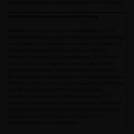
Anmeldung gebeten bei Edith Eiersbrock, Tel. 02590/4630.
Deutliche Worte zum Jentschura-RÃ¼ckzug
Deutliche Worte gab es bei der Versammlung des CDU-
Ortsverbandes Buldern zum Ã¼berraschenden RÃ¼ckzug
des Drogisten Peter Jentschura von seinem Vorhaben, ein
Gesundheitshotel am Bulderner See zu erÃ¶ffnen.
Besonders Ã¤rgerlich: BÃ¼rgermeisterin Lisa Stremlau
habe nur Ã¼ber Umwege vom Scheitern des projekts
erfahren. â€žEs ist eine UnverschÃ¤mtheit, wie mit der
BÃ¼rgermeisterin umgegangen wurde. So behandelt man
Menschen nicht, mit denen man verhandeln mÃ¶chteâ€œ,
empÃ¶rte sich Bulderns CDU-Vorsitzende Edith
Eiersbrock. Zustimmung fand Eiersbrock beim CDU-
Fraktionsvorsitzenden Willi Wessels, der vor potenziellen
Bauvorhaben warnte: â€žWir als Partei dÃ¼rfen es nicht
zulassen, das sich hier Dinge entwickeln, die wir
mÃ¶glicherweise nicht wollen.â€œ