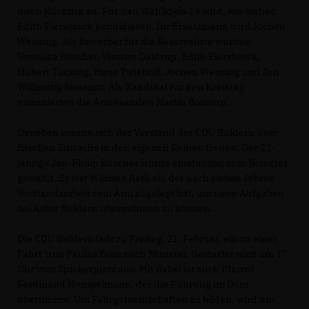
ihren Rückzug an. Für den Wahlkreis 19 wird, wie bisher,
Edith Eiersbrock kandidieren. Ihr Ersatzmann wird Jochen
Wensing. Als Bewerber für die Reserveliste wurden
Veronika Büscher, Werner Daldrup, Edith Eiersbrock,
Hubert Tücking, Hans Twiehoff, Jochen Wensing und Jan
Willimizig benannt. Als Kandidat für den Kreistag
nominierten die Anwesenden Martin Bontrup.
Daneben konnte sich der Vorstand der CDU Buldern über
frischen Zuwachs in den eigenen Reihen freuen: Der 22-
jährige Jan-Philip Büscher wurde einstimmig zum Beisitzer
gewählt. Er löst Wilfried Rath ab, der nach sieben Jahren
Vorstandsarbeit sein Amt abgelegt hat, um neue Aufgaben
bei Adler Buldern übernehmen zu können.
Die CDU Buldern lädt zu Freitag, 21. Februar, ein zu einer
Fahrt zum Paulus Dom nach Münster. Gestartet wird um 17
Uhr vom Spiekerplatz aus. Mit dabei ist auch Pfarrer
Ferdinand Hempelmann, der die Führung im Dom
übernimmt. Um Fahrgemeinschaften zu bilden, wird um