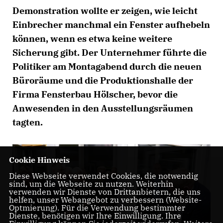
Demonstration wollte er zeigen, wie leicht
Einbrecher manchmal ein Fenster aufhebeln
können, wenn es etwa keine weitere
Sicherung gibt. Der Unternehmer führte die
Politiker am Montagabend durch die neuen
Büroräume und die Produktionshalle der
Firma Fensterbau Hölscher, bevor die
Anwesenden in den Ausstellungsräumen
tagten.
Cookie Hinweis
Diese Webseite verwendet Cookies, die notwendig
sind, um die Webseite zu nutzen. Weiterhin
verwenden wir Dienste von Drittanbietern, die uns
helfen, unser Webangebot zu verbessern (Website-
Optmierung). Für die Verwendung bestimmter
Dienste, benötigen wir Ihre Einwilligung. Ihre