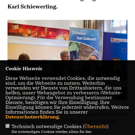
Karl Schiewerling.
Cookie Hinweis
Diese Webseite verwendet Cookies, die notwendig
sind, um die Webseite zu nutzen. Weiterhin
verwenden wir Dienste von Drittanbietern, die uns
helfen, unser Webangebot zu verbessern (Website-
Optmierung). Für die Verwendung bestimmter
Dienste, benötigen wir Ihre Einwilligung. Ihre
Einwilligung können Sie jederzeit widerrufen. Weitere
Der Vorsitzende des CDA-Stadtverbandes Dülmen Roland
Informationen finden Sie in unserer
Hericks und Kreisvorsitzender Jan Willimzig begrüßten den
Datenschutzerklärung
.
CDU-Bundestagsabgeordneten Karl Schiewerling zum
Technisch notwendige Cookies (
Übersicht
)
politischen Gesprächsabend.
Die notwendigen Cookies werden allein für den