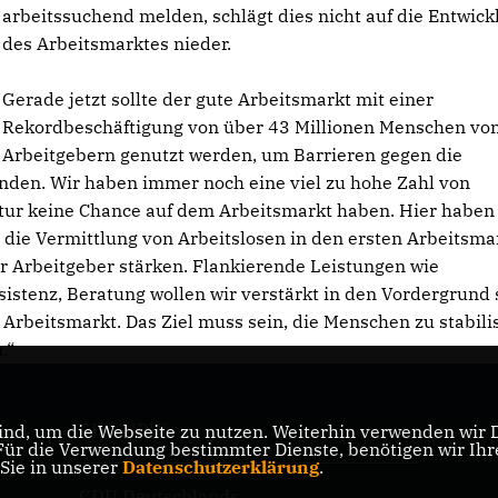
arbeitssuchend melden, schlägt dies nicht auf die Entwick
des Arbeitsmarktes nieder.
Gerade jetzt sollte der gute Arbeitsmarkt mit einer
Rekordbeschäftigung von über 43 Millionen Menschen vo
Arbeitgebern genutzt werden, um Barrieren gegen die
nden. Wir haben immer noch eine viel zu hohe Zahl von
ktur keine Chance auf dem Arbeitsmarkt haben. Hier haben 
 die Vermittlung von Arbeitslosen in den ersten Arbeitsma
r Arbeitgeber stärken. Flankierende Leistungen wie
istenz, Beratung wollen wir verstärkt in den Vordergrund s
rbeitsmarkt. Das Ziel muss sein, die Menschen zu stabili
.“
CDU NRW
nd, um die Webseite zu nutzen. Weiterhin verwenden wir Di
er
r die Verwendung bestimmter Dienste, benötigen wir Ihre 
 Sie in unserer
Datenschutzerklärung
.
CDU Deutschlands