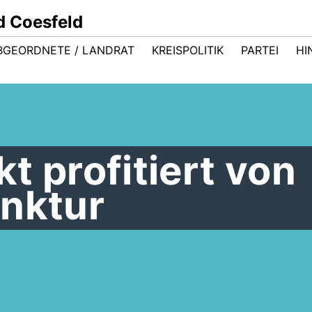
d Coesfeld
BGEORDNETE / LANDRAT
KREISPOLITIK
PARTEI
HI
t profitiert von
unktur