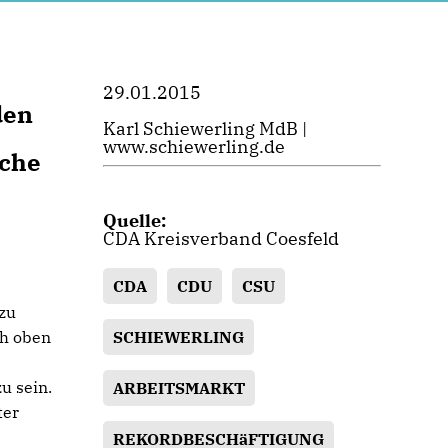
29.01.2015
den
Karl Schiewerling MdB |
www.schiewerling.de
sche
Quelle:
CDA Kreisverband Coesfeld
CDA
CDU
CSU
zu
SCHIEWERLING
ch oben
u sein.
ARBEITSMARKT
ter
REKORDBESCHäFTIGUNG