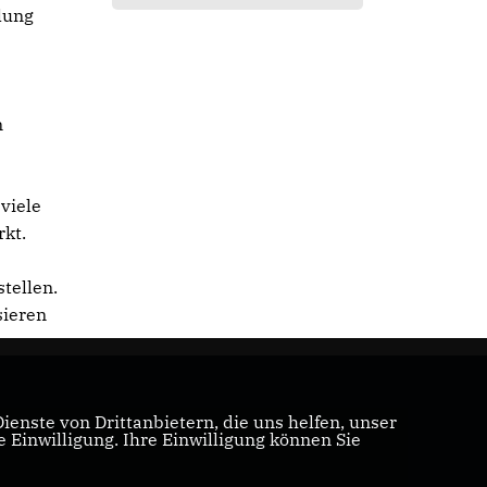
lung
n
viele
rkt.
tellen.
sieren
enste von Drittanbietern, die uns helfen, unser
Einwilligung. Ihre Einwilligung können Sie