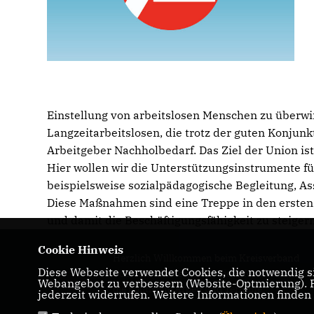
Einstellung von arbeitslosen Menschen zu überwi
Langzeitarbeitslosen, die trotz der guten Konjun
Arbeitgeber Nachholbedarf. Das Ziel der Union ist
Hier wollen wir die Unterstützungsinstrumente fü
beispielsweise sozialpädagogische Begleitung, Ass
Diese Maßnahmen sind eine Treppe in den ersten A
und damit die Beschäftigungsfähigkeit zu steigern
Cookie Hinweis
Herzlich Willkommen beim Kreisverband
Diese Webseite verwendet Cookies, die notwendig si
Coesfeld! Hier erhalten Sie Informationen üb
Webangebot zu verbessern (Website-Optmierung). Fü
die politische Arbeit und Termine.
jederzeit widerrufen. Weitere Informationen finden