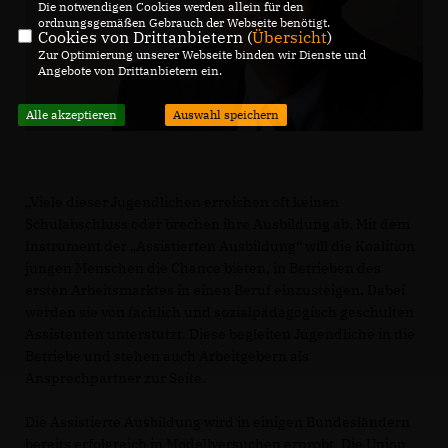
Die notwendigen Cookies werden allein für den
ordnungsgemäßen Gebrauch der Webseite benötigt.
Cookies von Drittanbietern (
Übersicht
)
Zur Optimierung unserer Webseite binden wir Dienste und
Angebote von Drittanbietern ein.
Alle akzeptieren
Auswahl speichern
Viele dieser Jugendlichen erreichen oft keinen
Schulabschluss oder brechen ihre Ausbildung ab. Mit dem
Instrument der „Assistierten Ausbildung“ will die Koalition
jungen Menschen die Chance bieten, in Betrieben des
ersten Arbeitsmarktes in einen Beruf einzusteigen. Dabei
werden sie von fachlich und sozialpädagogisch geschulten
Assistenten unterstützt. Diese begleiten Jugendliche in die
Betriebe und stehen auch Arbeitgebern als
Ansprechpartner zur Seite.
Die Assistierte Ausbildung wird in einigen Bundesländern
bereits erfolgreich in Modellversuchen erprobt. Die Union