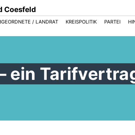
d Coesfeld
BGEORDNETE / LANDRAT
KREISPOLITIK
PARTEI
HI
– ein Tarifvertra