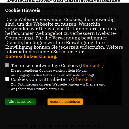
(Dehoga), nun dem hiesigen
Cookie Hinweis
Bundestagsabgeordneten Karl Schiewerling.
Diese Webseite verwendet Cookies, die notwendig
sind, um die Webseite zu nutzen. Weiterhin
verwenden wir Dienste von Drittanbietern, die uns
helfen, unser Webangebot zu verbessern (Website-
Optmierung). Für die Verwendung bestimmter
Dienste, benötigen wir Ihre Einwilligung. Ihre
Einwilligung können Sie jederzeit widerrufen. Weitere
Informationen finden Sie in unserer
Datenschutzerklärung
.
Technisch notwendige Cookies (
Übersicht
)
Die notwendigen Cookies werden allein für den
ordnungsgemäßen Gebrauch der Webseite benötigt.
Cookies von Drittanbietern (
Übersicht
)
Zur Optimierung unserer Webseite binden wir Dienste und
Angebote von Drittanbietern ein.
Alle akzeptieren
Auswahl speichern
Schiewerling konnte Rulle die meisten seiner Sorgen