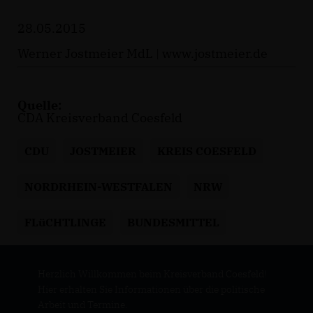
28.05.2015
Werner Jostmeier MdL |
www.jostmeier.de
Quelle:
CDA Kreisverband Coesfeld
CDU
JOSTMEIER
KREIS COESFELD
NORDRHEIN-WESTFALEN
NRW
FLüCHTLINGE
BUNDESMITTEL
Herzlich Willkommen beim Kreisverband Coesfeld!
Hier erhalten Sie Informationen über die politische
Arbeit und Termine.