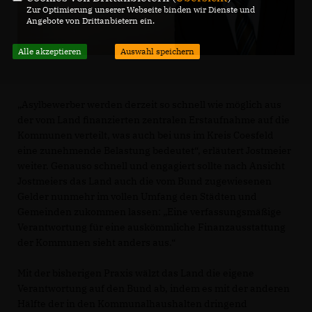
Zur Optimierung unserer Webseite binden wir Dienste und
Angebote von Drittanbietern ein.
Alle akzeptieren
Auswahl speichern
Asylbewerber werden derzeit so schnell wie möglich aus
der vom Land finanzierten zentralen Erstaufnahme auf die
Kommunen verteilt, was auch bei uns im Kreis Coesfeld
eine zunehmende Belastung bedeutet“, erläutert Jostmeier
weiter. Genauso schnell und engagiert sollte nach Ansicht
Jostmeiers das Land auch die vom Bund zugewiesenen
Gelder nunmehr im vollen Umfang den Städten und
Gemeinden zukommen lassen: „Eine verfassungsmäßige
Verantwortung für eine auskömmliche Finanzausstattung
der Kommunen sieht anders aus.“
Mit der bisherigen Praxis wälzt das Land die eigene
Verantwortung auf den Bund ab, indem es mit der anderen
Hälfte der in den Kommunalhaushalten dringend