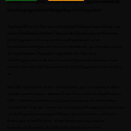
verhindern, ermöglicht aber am ehesten kurzfristig einvernehmliche
Unterbringung und mittelfristig erfolgreiche Integration“.
Aus Gesprächen mit Vereinen und der Appelhülsener Feuerwehr ist eine
weitere Konfliktlage bekannt: Das von der Verwaltung zum Bau eines
Flüchtlingsheimes favorisierte Gemeindegrundstück ist im
Brandschutzbedarfsplan der Gemeinde Nottuln für eine Fortentwicklung
der Appelhülsener Feuerwehr vorgesehen. Der Bau eines
Flüchtlingsheimes würde diese sinnvolle Planung durchkreuzen. Auch
deshalb lehnt die CDU Appelhülsen die Flüchtlingspläne an dieser Stelle
ab.
Die CDU Appelhülsen ist aber zuversichtlich, dass die bisherigen Pläne
geändert werden können. Hartmut Rulle, Vorsitzender der Appelhülsener
CDU: „Schließlich handelt es sich um Überlegungen in einem frühen
Stadium. Hier liegt die Chance, die derzeitigten Planungen in Gesprächen
mit der Bürgermeisterin und im Rahmen der erforderlichen politischen
Beratungen zu modifizieren“. Diese Beratungen beginnen am
kommenden Mittwoch. Die CDU hofft, daß möglichst viele