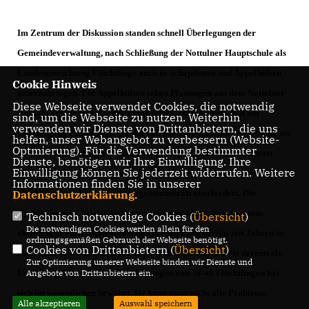
Im Zentrum der Diskussion standen schnell Überlegungen der
Gemeindeverwaltung, nach Schließung der Nottulner Hauptschule als
Landeseinrichtung Flüchtlinge auch in Schapdetten und Appelhülsen
Cookie Hinweis
unterzubringen. Für Appelhülsen sehen Planungen aus dem Nottulner
Diese Webseite verwendet Cookies, die notwendig
Rathaus eine zentrale Einrichtung für bis zu 300 Menschen am
sind, um die Webseite zu nutzen. Weiterhin
verwenden wir Dienste von Drittanbietern, die uns
Ortsausgang Richtung Autobahn vor. Die CDU Appelhülsen sieht dieses
helfen, unser Webangebot zu verbessern (Website-
Optmierung). Für die Verwendung bestimmter
Vorhaben kritisch. Ein Ortsteil mit gut 4000 Einwohner wird trotz
Dienste, benötigen wir Ihre Einwilligung. Ihre
Einwilligung können Sie jederzeit widerrufen. Weitere
aktiver Bürger, Vereine und Verbände von einer derartig großen
Informationen finden Sie in unserer
Flüchtlingsanzahl in seiner Integrationskraft überfordert. Die
Datenschutzerklärung
.
Appelhülsener Christdemokraten erinnern daran, dass in einem
Technisch notwendige Cookies (
Übersicht
)
Die notwendigen Cookies werden allein für den
ehemaligen Verwaltungsgebäude am Ahornweg bereits seit Jahren in
ordnungsgemäßen Gebrauch der Webseite benötigt.
Cookies von Drittanbietern (
Übersicht
)
einer übersichtlichen Einrichtung Flüchtlinge leben: „Die dezentrale
Zur Optimierung unserer Webseite binden wir Dienste und
Unterbringung in kleinen Einrichtungen von 30-40 Flüchtlingen hat
Angebote von Drittanbietern ein.
sich im wesentlichen bewährt. Sie kann zwar nicht alle Probleme
Alle akzeptieren
Auswahl speichern