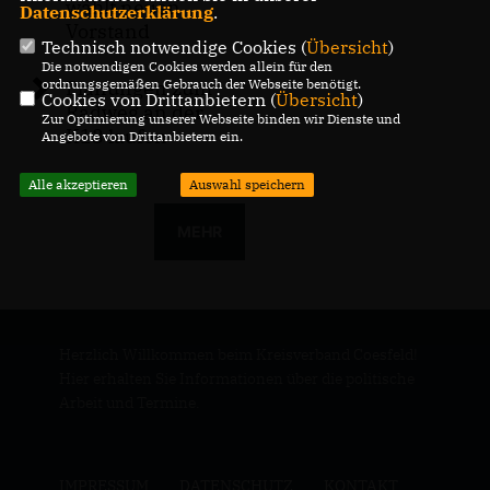
wählt neuen
Datenschutzerklärung
.
Vorstand
Technisch notwendige Cookies (
Übersicht
)
Die notwendigen Cookies werden allein für den
Planungen zum
ordnungsgemäßen Gebrauch der Webseite benötigt.
Cookies von Drittanbietern (
Übersicht
)
Radweg an der
Zur Optimierung unserer Webseite binden wir Dienste und
K13 laufen
Angebote von Drittanbietern ein.
Alle akzeptieren
Auswahl speichern
MEHR
Herzlich Willkommen beim Kreisverband Coesfeld!
Hier erhalten Sie Informationen über die politische
Arbeit und Termine.
IMPRESSUM
DATENSCHUTZ
KONTAKT