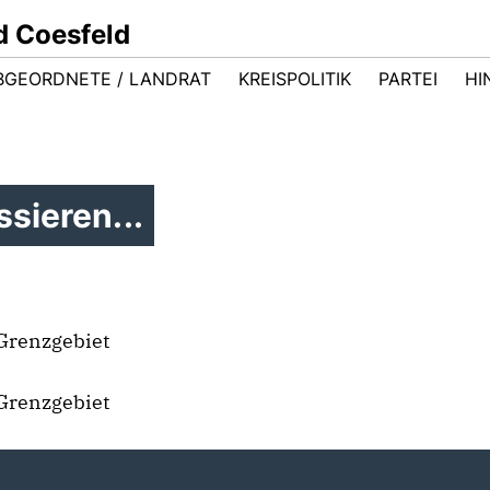
d Coesfeld
BGEORDNETE / LANDRAT
KREISPOLITIK
PARTEI
HI
sieren...
Grenzgebiet
Grenzgebiet