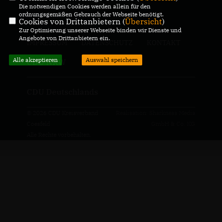
Arbeit und Termine.
Die notwendigen Cookies werden allein für den
ordnungsgemäßen Gebrauch der Webseite benötigt.
Cookies von Drittanbietern (
Übersicht
)
Zur Optimierung unserer Webseite binden wir Dienste und
Angebote von Drittanbietern ein.
IMPRESSUM
DATENSCHUTZ
KONTAKT
Alle akzeptieren
Auswahl speichern
CDU NRW
CDU Deutschlands
© 2026 CDU Kreisverband
Realisation: Sharkness Media
Coesfeld
GmbH & Co. KG
Alle Rechte vorbehalten.