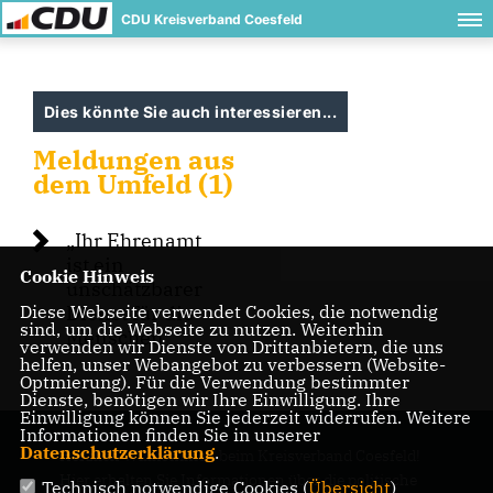
CDU Kreisverband Coesfeld
Dies könnte Sie auch interessieren...
Meldungen aus
dem Umfeld (1)
Ihr Ehrenamt
ist ein
Cookie Hinweis
unschätzbarer
Diese Webseite verwendet Cookies, die notwendig
Dienst für die
sind, um die Webseite zu nutzen. Weiterhin
Menschen“
verwenden wir Dienste von Drittanbietern, die uns
helfen, unser Webangebot zu verbessern (Website-
Optmierung). Für die Verwendung bestimmter
Dienste, benötigen wir Ihre Einwilligung. Ihre
Einwilligung können Sie jederzeit widerrufen. Weitere
Informationen finden Sie in unserer
Datenschutzerklärung
.
Herzlich Willkommen beim Kreisverband Coesfeld!
Hier erhalten Sie Informationen über die politische
Technisch notwendige Cookies (
Übersicht
)