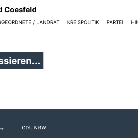
d Coesfeld
BGEORDNETE / LANDRAT
KREISPOLITIK
PARTEI
HI
sieren...
CDU NRW
er