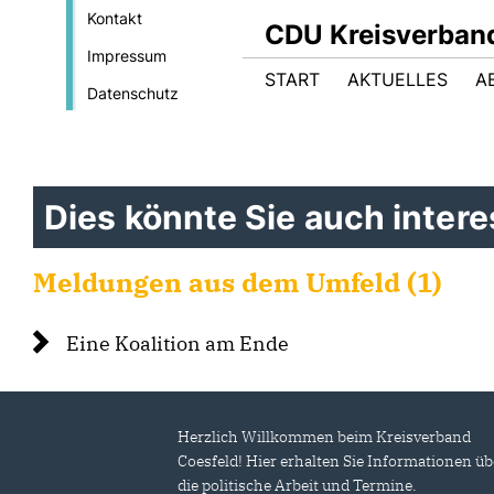
Kontakt
CDU Kreisverban
Impressum
START
AKTUELLES
A
Datenschutz
Dies könnte Sie auch interes
Meldungen aus dem Umfeld (1)
Eine Koalition am Ende
Herzlich Willkommen beim Kreisverband
Coesfeld! Hier erhalten Sie Informationen üb
die politische Arbeit und Termine.