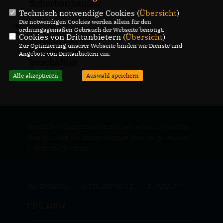
Scherbenhaufen
Technisch notwendige Cookies (
Übersicht
)
Die notwendigen Cookies werden allein für den
Coesfeld:
ordnungsgemäßen Gebrauch der Webseite benötigt.
Cookies von Drittanbietern (
Übersicht
)
Schuldenkrise
Zur Optimierung unserer Webseite binden wir Dienste und
des Bundes
Angebote von Drittanbietern ein.
beschäftigt
Schüler
Alle akzeptieren
Auswahl speichern
Herzlich Willkommen beim Kreisverband Coesfeld!
Hier erhalten Sie Informationen über die politische
Arbeit und Termine.
IMPRESSUM
DATENSCHUTZ
KONTAKT
CDU NRW