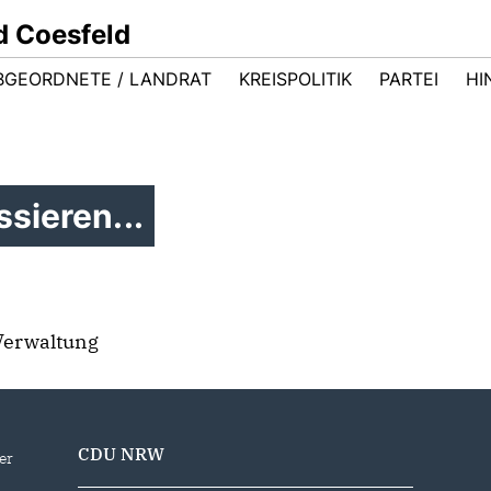
d Coesfeld
BGEORDNETE / LANDRAT
KREISPOLITIK
PARTEI
HI
sieren...
Verwaltung
CDU NRW
er