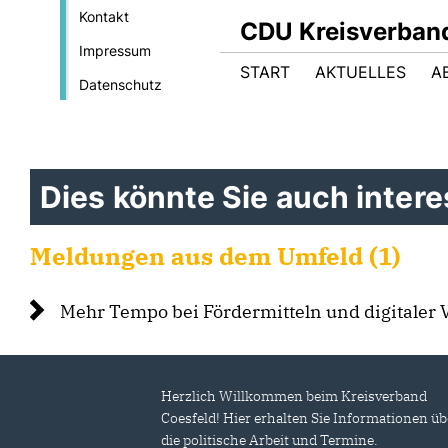
Kontakt
CDU Kreisverban
Impressum
START
AKTUELLES
A
Datenschutz
Dies könnte Sie auch interes
Meldungen aus dem Umfeld (1)
Mehr Tempo bei Fördermitteln und digitaler 
Herzlich Willkommen beim Kreisverband
Coesfeld! Hier erhalten Sie Informationen üb
die politische Arbeit und Termine.