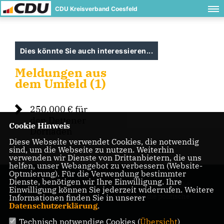
CDU Kreisverband Coesfeld
Dies könnte Sie auch interessieren...
Meldungen aus
dem Umfeld (1)
250.000 € für
den Dettener
Cookie Hinweis
Dorfladen
Diese Webseite verwendet Cookies, die notwendig
sind, um die Webseite zu nutzen. Weiterhin
verwenden wir Dienste von Drittanbietern, die uns
helfen, unser Webangebot zu verbessern (Website-
Optmierung). Für die Verwendung bestimmter
Dienste, benötigen wir Ihre Einwilligung. Ihre
Herzlich Willkommen beim Kreisverband Coesfeld!
Einwilligung können Sie jederzeit widerrufen. Weitere
Hier erhalten Sie Informationen über die politische
Informationen finden Sie in unserer
Datenschutzerklärung
.
Arbeit und Termine.
Technisch notwendige Cookies (
Übersicht
)