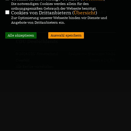
Die notwendigen Cookies werden allein für den
ordnungsgemäßen Gebrauch der Webseite benötigt.
Cookies von Drittanbietern (
Übersicht
)
IMPRESSUM
DATENSCHUTZ
KONTAKT
Zur Optimierung unserer Webseite binden wir Dienste und
Angebote von Drittanbietern ein.
CDU NRW
Alle akzeptieren
Auswahl speichern
CDU Deutschlands
© 2026 CDU Kreisverband
Realisation: Sharkness Media
Coesfeld
GmbH & Co. KG
Alle Rechte vorbehalten.