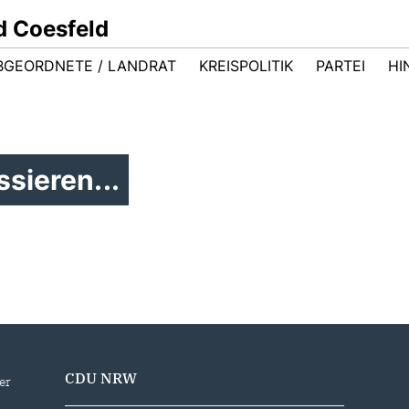
d Coesfeld
BGEORDNETE / LANDRAT
KREISPOLITIK
PARTEI
HI
sieren...
CDU NRW
er