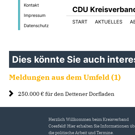
Kontakt
CDU Kreisverban
Impressum
START
AKTUELLES
A
Datenschutz
Dies könnte Sie auch interes
Meldungen aus dem Umfeld (1)
250.000 € für den Dettener Dorfladen
Herzlich Willkommen beim Kreisverband
Coesfeld! Hier erhalten Sie Informationen üb
die politische Arbeit und Termine.