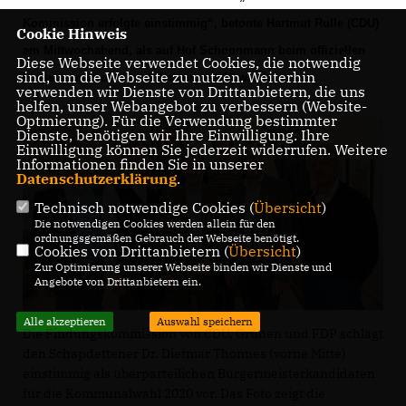
Kommission erfolgte einstimmig“, betonte Hartmut Rulle (CDU)
Cookie Hinweis
am Mittwochabend, als auf Hof Schoppmann beim offiziellen
Diese Webseite verwendet Cookies, die notwendig
sind, um die Webseite zu nutzen. Weiterhin
Pressetermin der Kandidat vorgestellt wurde.
verwenden wir Dienste von Drittanbietern, die uns
helfen, unser Webangebot zu verbessern (Website-
Optmierung). Für die Verwendung bestimmter
Dienste, benötigen wir Ihre Einwilligung. Ihre
Einwilligung können Sie jederzeit widerrufen. Weitere
Informationen finden Sie in unserer
Datenschutzerklärung
.
Technisch notwendige Cookies (
Übersicht
)
Die notwendigen Cookies werden allein für den
ordnungsgemäßen Gebrauch der Webseite benötigt.
Cookies von Drittanbietern (
Übersicht
)
Zur Optimierung unserer Webseite binden wir Dienste und
Angebote von Drittanbietern ein.
Alle akzeptieren
Auswahl speichern
Die Findungskommission von CDU, Grünen und FDP schlägt
den Schapdettener Dr. Dietmar Thönnes (vorne Mitte)
einstimmig als überparteilichen Bürgermeisterkandidaten
für die Kommunalwahl 2020 vor. Das Foto zeigt die