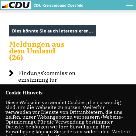
CDU Kreisverband Coesfeld
Dies könnte Sie auch interessieren...
Meldungen aus
dem Umland
(26)
Findungskommission
einstimmig für
Dr. Dietmar
Cookie Hinweis
Thönnes
Diese Webseite verwendet Cookies, die notwendig
sind, um die Webseite zu nutzen. Weiterhin
Neujahrsumtrunk
verwenden wir Dienste von Drittanbietern, die uns
und Aufstellung
helfen, unser Webangebot zu verbessern (Website-
Optmierung). Für die Verwendung bestimmter
des
Dienste, benötigen wir Ihre Einwilligung. Ihre
Bürgermeisterkandidaten
Einwilligung können Sie jederzeit widerrufen. Weitere