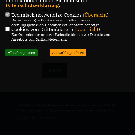
Informationen finden Sie in unserer
Datenschutzerklärung
.
Aufwind für die
Technisch notwendige Cookies (
Übersicht
)
Gemeinde
Die notwendigen Cookies werden allein für den
Nottuln!
ordnungsgemäßen Gebrauch der Webseite benötigt.
Cookies von Drittanbietern (
Übersicht
)
Zur Optimierung unserer Webseite binden wir Dienste und
Ich glaube an
Angebote von Drittanbietern ein.
Nottuln“
Alle akzeptieren
Auswahl speichern
MEHR
Herzlich Willkommen beim Kreisverband Coesfeld!
Hier erhalten Sie Informationen über die politische
Arbeit und Termine.