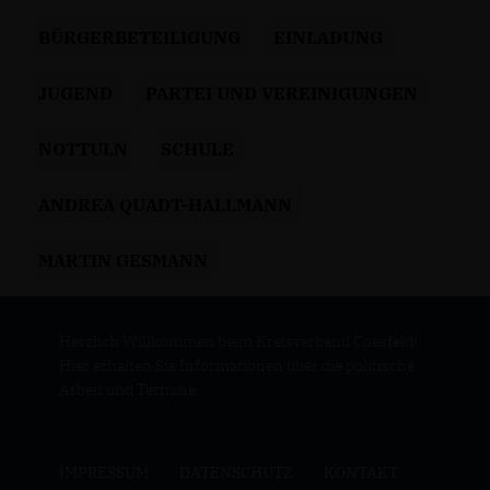
BÜRGERBETEILIGUNG
EINLADUNG
JUGEND
PARTEI UND VEREINIGUNGEN
NOTTULN
SCHULE
ANDREA QUADT-HALLMANN
MARTIN GESMANN
Herzlich Willkommen beim Kreisverband Coesfeld!
Hier erhalten Sie Informationen über die politische
Arbeit und Termine.
IMPRESSUM
DATENSCHUTZ
KONTAKT