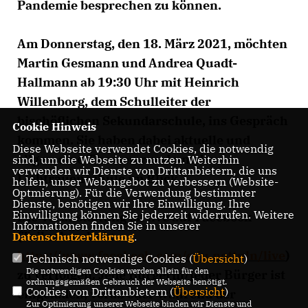
Pandemie besprechen zu können.
Am Donnerstag, den 18. März 2021, möchten
Martin Gesmann und Andrea Quadt-
Hallmann ab 19:30 Uhr mit Heinrich
Willenborg, dem Schulleiter der
bischöflichen Sekundarschule, ins Gespräch
Cookie Hinweis
kommen. Sie haben dabei aktuelle und
Diese Webseite verwendet Cookies, die notwendig
allgemeine Themen rund um die
sind, um die Webseite zu nutzen. Weiterhin
verwenden wir Dienste von Drittanbietern, die uns
Liebfrauenschule im Blick.
helfen, unser Webangebot zu verbessern (Website-
Optmierung). Für die Verwendung bestimmter
Dienste, benötigen wir Ihre Einwilligung. Ihre
Einwilligung können Sie jederzeit widerrufen. Weitere
Die Veranstaltung ist live auf Facebook
Informationen finden Sie in unserer
(Teilnahmelink:
Datenschutzerklärung
.
https://www.facebook.com/cdu.nottuln/live
)
Technisch notwendige Cookies (
Übersicht
)
Die notwendigen Cookies werden allein für den
zu verfolgen. Jede Bürgerin/jeder Bürger ist
ordnungsgemäßen Gebrauch der Webseite benötigt.
Cookies von Drittanbietern (
Übersicht
)
eingeladen, vorab oder während der
Zur Optimierung unserer Webseite binden wir Dienste und