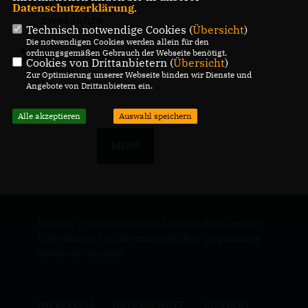
in die nächsten
Datenschutzerklärung
.
zwei Jahre
Technisch notwendige Cookies (
Übersicht
)
Die notwendigen Cookies werden allein für den
Hartmut Rulle
ordnungsgemäßen Gebrauch der Webseite benötigt.
Cookies von Drittanbietern (
Übersicht
)
neuer
Zur Optimierung unserer Webseite binden wir Dienste und
Vorsitzender
Angebote von Drittanbietern ein.
Alle akzeptieren
Auswahl speichern
MEHR
Herzlich Willkommen beim Kreisverband Coesfeld!
Hier erhalten Sie Informationen über die politische
Arbeit und Termine.
IMPRESSUM
DATENSCHUTZ
KONTAKT