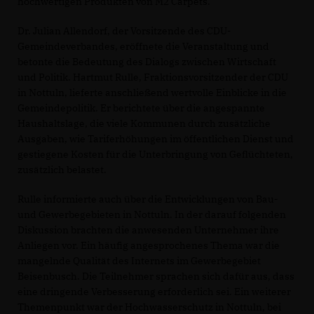
hochwertigen Produkten von M2 Carpets.
Dr. Julian Allendorf, der Vorsitzende des CDU-
Gemeindeverbandes, eröffnete die Veranstaltung und
betonte die Bedeutung des Dialogs zwischen Wirtschaft
und Politik. Hartmut Rulle, Fraktionsvorsitzender der CDU
in Nottuln, lieferte anschließend wertvolle Einblicke in die
Gemeindepolitik. Er berichtete über die angespannte
Haushaltslage, die viele Kommunen durch zusätzliche
Ausgaben, wie Tariferhöhungen im öffentlichen Dienst und
gestiegene Kosten für die Unterbringung von Geflüchteten,
zusätzlich belastet.
Rulle informierte auch über die Entwicklungen von Bau-
und Gewerbegebieten in Nottuln. In der darauf folgenden
Diskussion brachten die anwesenden Unternehmer ihre
Anliegen vor. Ein häufig angesprochenes Thema war die
mangelnde Qualität des Internets im Gewerbegebiet
Beisenbusch. Die Teilnehmer sprachen sich dafür aus, dass
eine dringende Verbesserung erforderlich sei. Ein weiterer
Themenpunkt war der Hochwasserschutz in Nottuln, bei