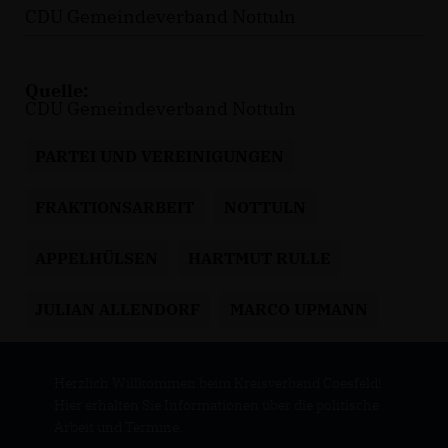
CDU Gemeindeverband Nottuln
Quelle:
CDU Gemeindeverband Nottuln
PARTEI UND VEREINIGUNGEN
FRAKTIONSARBEIT
NOTTULN
APPELHÜLSEN
HARTMUT RULLE
JULIAN ALLENDORF
MARCO UPMANN
Herzlich Willkommen beim Kreisverband Coesfeld!
Hier erhalten Sie Informationen über die politische
Arbeit und Termine.