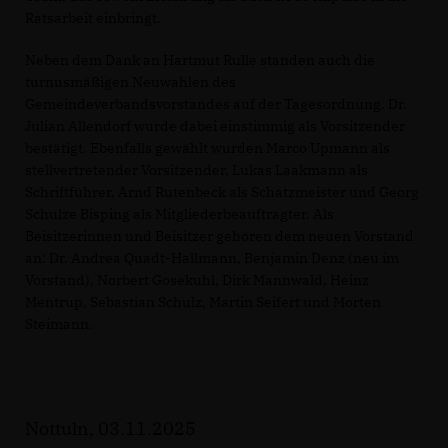
Ratsarbeit einbringt.
Neben dem Dank an Hartmut Rulle standen auch die
turnusmäßigen Neuwahlen des
Gemeindeverbandsvorstandes auf der Tagesordnung. Dr.
Julian Allendorf wurde dabei einstimmig als Vorsitzender
bestätigt. Ebenfalls gewählt wurden Marco Upmann als
stellvertretender Vorsitzender, Lukas Laakmann als
Schriftführer, Arnd Rutenbeck als Schatzmeister und Georg
Schulze Bisping als Mitgliederbeauftragter. Als
Beisitzerinnen und Beisitzer gehören dem neuen Vorstand
an: Dr. Andrea Quadt-Hallmann, Benjamin Denz (neu im
Vorstand), Norbert Gosekuhl, Dirk Mannwald, Heinz
Mentrup, Sebastian Schulz, Martin Seifert und Morten
Steimann.
Nottuln, 03.11.2025