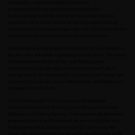
verstanden, unterschiedliche Positionen
zusammenzuführen und kommunalpolitische
Entscheidungen mit Sachverstand und Augenmaß zu
gestalten. Nach vielen Jahren in der Opposition habe er
entscheidend dazu beigetragen, dass die CDU heute wieder
Verantwortung übernehmen und gestalten könne.
Hartmut Rulle selbst zeigte sich dankbar für das Vertrauen,
das ihm über die Jahre entgegengebracht wurde. Die Arbeit
im Gemeinderat bleibe für ihn „ein Stück gelebte
Verantwortung für die eigene Heimatgemeinde“. Auch
künftig wird er der Ratsfraktion angehören und bringt sich
darüber hinaus in der neuen Wahlperiode als Mitglied des
Kreistages Coesfeld ein.
Den Staffelstab gibt Rulle nun an ein dreiköpfiges
Sprecherteam weiter. Künftig führen Dr. Andrea Quadt-
Hallmann und Marco Upmann, bislang seine Stellvertreter,
gemeinsam mit Arnd Rutenbeck als neuem Mitglied den
Fraktionsvorstand. Damit setzt die CDU auf ein starkes
Team, das sowohl Erfahrung als auch neue Impulse in die