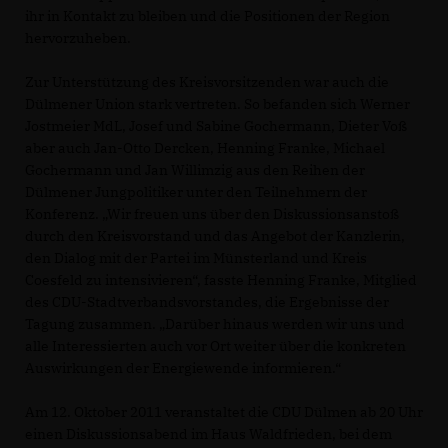
ihr in Kontakt zu bleiben und die Positionen der Region
hervorzuheben.
Zur Unterstützung des Kreisvorsitzenden war auch die
Dülmener Union stark vertreten. So befanden sich Werner
Jostmeier MdL, Josef und Sabine Gochermann, Dieter Voß
aber auch Jan-Otto Dercken, Henning Franke, Michael
Gochermann und Jan Willimzig aus den Reihen der
Dülmener Jungpolitiker unter den Teilnehmern der
Konferenz. „Wir freuen uns über den Diskussionsanstoß
durch den Kreisvorstand und das Angebot der Kanzlerin,
den Dialog mit der Partei im Münsterland und Kreis
Coesfeld zu intensivieren“, fasste Henning Franke, Mitglied
des CDU-Stadtverbandsvorstandes, die Ergebnisse der
Tagung zusammen. „Darüber hinaus werden wir uns und
alle Interessierten auch vor Ort weiter über die konkreten
Auswirkungen der Energiewende informieren.“
Am 12. Oktober 2011 veranstaltet die CDU Dülmen ab 20 Uhr
einen Diskussionsabend im Haus Waldfrieden, bei dem