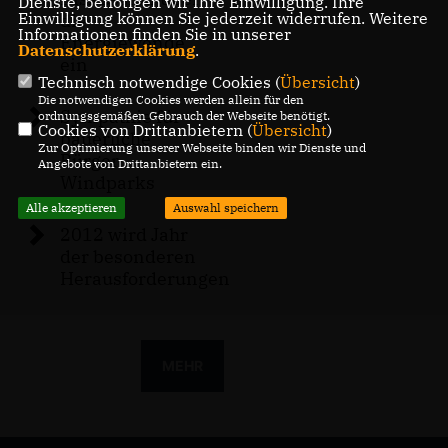
Dienste, benötigen wir Ihre Einwilligung. Ihre
Einwilligung können Sie jederzeit widerrufen. Weitere
die
Informationen finden Sie in unserer
Energiewende
Datenschutzerklärung
.
ein
Technisch notwendige Cookies (
Übersicht
)
Die notwendigen Cookies werden allein für den
Sympathie für
ordnungsgemäßen Gebrauch der Webseite benötigt.
Cookies von Drittanbietern (
Übersicht
)
bäuerliche
Zur Optimierung unserer Webseite binden wir Dienste und
Bürger-
Angebote von Drittanbietern ein.
Windparks
Alle akzeptieren
Auswahl speichern
2012 wird Jahr
der besonderen
Herausforderungen
MEHR