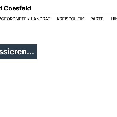
d Coesfeld
BGEORDNETE / LANDRAT
KREISPOLITIK
PARTEI
HI
sieren...