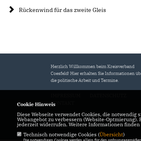
Rückenwind für das zweite Gleis
Herzlich Willkommen beim Kreisverband
Coesfeld! Hier erhalten Sie Informationen üb
die politische Arbeit und Termine.
IMPRESSUM
DATENSCHUTZ
KONTAKT
Cookie Hinweis
Diese Webseite verwendet Cookies, die notwendig si
Webangebot zu verbessern (Website-Optmierung). Fü
© 2026 CDU Kreisverband Coesfeld
jederzeit widerrufen. Weitere Informationen finden
Alle Rechte vorbehalten.
Technisch notwendige Cookies (
Übersicht
)
Die notwendigen Cookies werden allein für den ordnungsgemäßen 